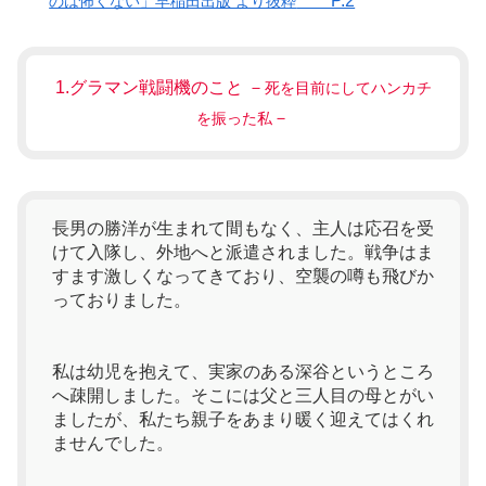
P.2
のは怖くない」早稲田出版 より抜粋
1.グラマン戦闘機のこと －
死を目前にしてハンカチ
－
を振った私
長男の勝洋が生まれて間もなく、主人は応召を受
けて入隊し、外地へと派遣されました。戦争はま
すます激しくなってきており、空襲の噂も飛びか
っておりました。
私は幼児を抱えて、実家のある深谷というところ
へ疎開しました。そこには父と三人目の母とがい
ましたが、私たち親子をあまり暖く迎えてはくれ
ませんでした。