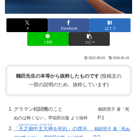
X
Facebook
はてブ
LINE
コピー
2022.08.03
2026.05.18
鶴田先生の本等から抜粋したものです
(投稿文の
一部の説明のため、抜粋しています)
グラマン戦闘機のこと
鶴田照子 著「死
P.1
ぬのは怖くない」早稲田出版 より抜粋
あめのみなかぬしのおおかみ
「
天之御中主大神
を祀れ」の啓示
鶴田照子 著「死ぬ