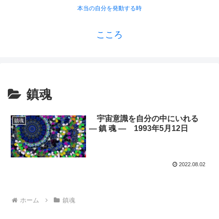
本当の自分を発動する時
こころ
鎮魂
宇宙意識を自分の中にいれる
鎮魂
― 鎮 魂 ― 1993年5月12日
2022.08.02
ホーム
鎮魂