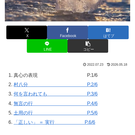
X
Facebook
はてブ
LINE
コピー
2022.07.23
2026.05.18
真心の表現 P.1/6
村八分 P.2/6
何を言われても P.3/6
無言の行 P.4/6
土用の行 P.5/6
「正しい」 ＝ 実行 P.6/6