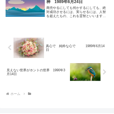
神 1989年6月24日
ですよ。それを皆さん、わかってない
の。悩み事に巻き込まれちゃって、なん
商売やるにしても何かするにしても、絶
とか解決できないかしらって、そればっ
対成功させるには、実らせるには、人智
かり考えてるから、離れる時期が来ても
を超えたもの、これを霊智といいますけ
離れないんです。
れども、その霊智の開眼ですね、これが
私は人間が幸せになる一番のきっかけじ
ゃないかと、霊智っていうと、特別な感
覚のように考えるかもしれないけれど、
すべての人が持ってるんです。
真心で 純粋な心で 1989年6月14
日
見えない世界がホントの世界 1990年3
月14日
ホーム