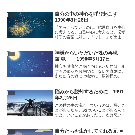
ん。怠けることができません。その親神
様が一緒にいることを見失ってるから怠
けて平気なの。親神様は絶えず自分のそ
自分の中の神心を呼び起こす
ばにいるんだと思ったら、怠けられませ
1990年8月26日
んよ。それが幸せにつながるんですから
ね。とにかく早く親神様の子どもに復活
「でも」っていうのは、結局自分を中心
してほしいなと思って、心がせくんです
に考えてる。自己中心に考えると、必ず
よ.はっきり言うと、先がないんでね。
相手の言葉に対して「でも…」が出ま
す。自分が大切だから。どんなに相手が
間違ったこと言っても、「でも…」じゃ
なくてね、その会話の時に、
神様からいただいた魂の再現 －
鎮 魂－ 1990年3月17日
神心を徹底的に身につけるためには、ま
ず今の鎮魂をお遊びにしないで真剣に。
あなた方の魂には絶対に、親神様の、肉
眼では見えない魂がある。その魂、その
ものは絶対に生命の根源があるんだ。そ
こまで考えていって、私は絶体、今日の
悩みから脱却するために 1991
鎮魂は真剣に取り組んで、その親様に会
年2月26日
いましょう。ぐらいの心情で、この鎮魂
に取り組んでほしいんです。そうする
この世の中の流れっていうのは、悪いこ
と、会えます。その親様に何回か会って
とがあったら、次はいいことがあるんで
るとね、ホントに人智では考えられない
すよ。いいことがあったら、次は悪いこ
奇跡をサッといただくんです。
とがあるんですよ。そういう仕組みにな
ってるんです、この世の流れってものが
ね。それをよく考えて、悩みにとらわれ
自分たちを生かしてくれる元 ＝
てたら、離れる時期が来ても離れないん