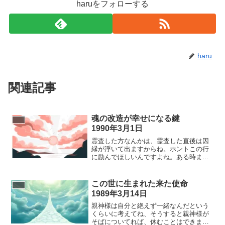
haruをフォローする
haru
関連記事
魂の改造が幸せになる鍵
1990年3月1日
霊査した方なんかは、霊査した直後は因
縁が浮いて出ますからね。ホントこの行
に励んでほしいんですよね。ある時まで
励んだときには、それがスッと消えます
から、だから霊査をしたときは特に一生
懸命やってください。悪い現象が必ず出
この世に生まれた来た使命
ますから、悪い現象が出て、それの虜に
1989年3月14日
なったら、
親神様は自分と絶えず一緒なんだという
くらいに考えてね、そうすると親神様が
そばについてれば、休むことはできませ